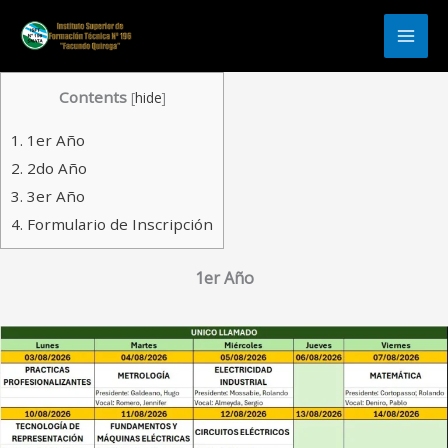
Ir
al
contenido
Contents
[
hide
]
1.
1er Año
2.
2do Año
3.
3er Año
4.
Formulario de Inscripción
1er Año